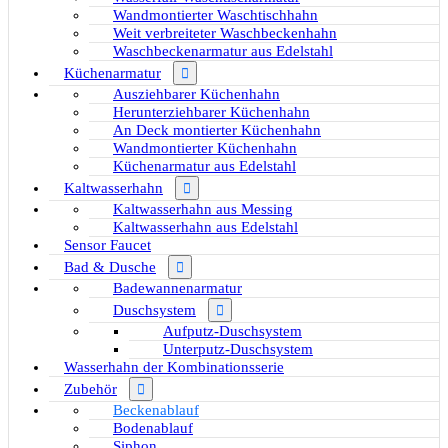
Wandmontierter Waschtischhahn
Weit verbreiteter Waschbeckenhahn
Waschbeckenarmatur aus Edelstahl
Küchenarmatur
Ausziehbarer Küchenhahn
Herunterziehbarer Küchenhahn
An Deck montierter Küchenhahn
Wandmontierter Küchenhahn
Küchenarmatur aus Edelstahl
Kaltwasserhahn
Kaltwasserhahn aus Messing
Kaltwasserhahn aus Edelstahl
Sensor Faucet
Bad & Dusche
Badewannenarmatur
Duschsystem
Aufputz-Duschsystem
Unterputz-Duschsystem
Wasserhahn der Kombinationsserie
Zubehör
Beckenablauf
Bodenablauf
Siphon