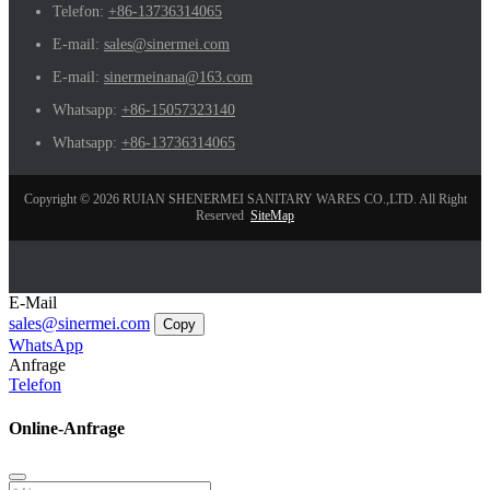
Telefon:
+86-13736314065
E-mail:
sales@sinermei.com
E-mail:
sinermeinana@163.com
Whatsapp:
+86-15057323140
Whatsapp:
+86-13736314065
Copyright © 2026 RUIAN SHENERMEI SANITARY WARES CO.,LTD. All Right
Reserved
SiteMap
E-Mail
sales@sinermei.com
Copy
WhatsApp
Anfrage
Telefon
Online-Anfrage