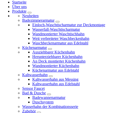
Startseite
Über uns
Produkte
Neuheiten
Badezimmerarmatur
Einloch-Waschtischarmatur zur Deckmontage
Wasserfall-Waschtischarmatur
Wandmontierter Waschtischhahn
Weit verbreiteter Waschbeckenhahn
Waschbeckenarmatur aus Edelstahl
Küchenarmatur
Ausziehbarer Küchenhahn
Herunterziehbarer Küchenhahn
An Deck montierter Küchenhahn
Wandmontierter Küchenhahn
Küchenarmatur aus Edelstahl
Kaltwasserhahn
Kaltwasserhahn aus Messing
Kaltwasserhahn aus Edelstahl
Sensor Faucet
Bad & Dusche
Badewannenarmatur
Duschsystem
Wasserhahn der Kombinationsserie
Zubehör