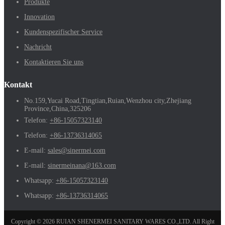
Produkte
Innovation
Kundenspezifischer Service
Nachricht
Kontaktieren Sie uns
Kontakt
No.159,Yucai Road,Tingtian,Ruian,Wenzhou city,Zhejiang
Province,China,325206
Telefon:
+86-15057323140
Telefon:
+86-13736314065
E-mail:
sales@sinermei.com
E-mail:
sinermeinana@163.com
Whatsapp:
+86-15057323140
Whatsapp:
+86-13736314065
Copyright © 2026 RUIAN SHENERMEI SANITARY WARES CO.,LTD. All Right