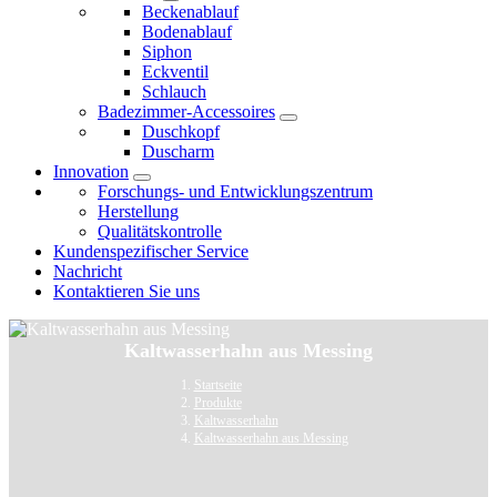
Beckenablauf
Bodenablauf
Siphon
Eckventil
Schlauch
Badezimmer-Accessoires
Duschkopf
Duscharm
Innovation
Forschungs- und Entwicklungszentrum
Herstellung
Qualitätskontrolle
Kundenspezifischer Service
Nachricht
Kontaktieren Sie uns
Kaltwasserhahn aus Messing
Startseite
Produkte
Kaltwasserhahn
Kaltwasserhahn aus Messing