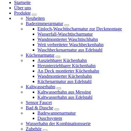
Startseite
Über uns
Produkte
Neuheiten
Badezimmerarmatur
Einloch-Waschtischarmatur zur Deckmontage
Wasserfall-Waschtischarmatur
Wandmontierter Waschtischhahn
Weit verbreiteter Waschbeckenhahn
Waschbeckenarmatur aus Edelstahl
Küchenarmatur
Ausziehbarer Küchenhahn
Herunterziehbarer Küchenhahn
An Deck montierter Küchenhahn
Wandmontierter Küchenhahn
Küchenarmatur aus Edelstahl
Kaltwasserhahn
Kaltwasserhahn aus Messing
Kaltwasserhahn aus Edelstahl
Sensor Faucet
Bad & Dusche
Badewannenarmatur
Duschsystem
Wasserhahn der Kombinationsserie
Zubehör