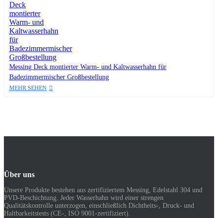
Messing Deck montierter Warm- und Kaltwasserhahn für
Badezimmermischer Großbestellung
MEHR SEHEN
Über uns
Unsere Produkte bestehen aus zertifiziertem Messing, Edelstahl 304 und
PVD-Beschichtung. Jeder Wasserhahn wird einer strengen
Qualitätskontrolle unterzogen, einschließlich Dichtheits-, Druck- und
Haltbarkeitstests (CE-, ISO 9001-zertifiziert).