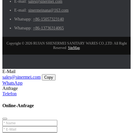
E-mail:
sales@sinermei.com
E-mail:
sinermeinana@163.com
Whatsapp:
+86-15057323140
Whatsapp:
+86-13736314065
Copyright © 2026 RUIAN SHENERMEI SANITARY WARES CO.,LTD. All Right
Reserved
SiteMap
E-Mail
sales@sinermei.com
Copy
WhatsApp
Anfrage
Telefon
Online-Anfrage