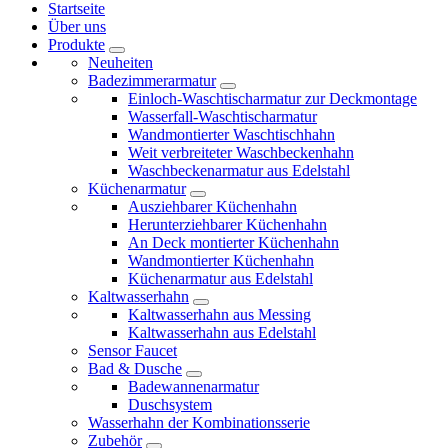
Startseite
Über uns
Produkte
Neuheiten
Badezimmerarmatur
Einloch-Waschtischarmatur zur Deckmontage
Wasserfall-Waschtischarmatur
Wandmontierter Waschtischhahn
Weit verbreiteter Waschbeckenhahn
Waschbeckenarmatur aus Edelstahl
Küchenarmatur
Ausziehbarer Küchenhahn
Herunterziehbarer Küchenhahn
An Deck montierter Küchenhahn
Wandmontierter Küchenhahn
Küchenarmatur aus Edelstahl
Kaltwasserhahn
Kaltwasserhahn aus Messing
Kaltwasserhahn aus Edelstahl
Sensor Faucet
Bad & Dusche
Badewannenarmatur
Duschsystem
Wasserhahn der Kombinationsserie
Zubehör