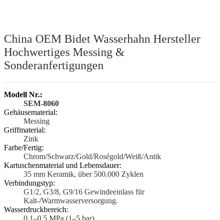
China OEM Bidet Wasserhahn Hersteller
Hochwertiges Messing &
Sonderanfertigungen
Modell Nr.:
SEM-8060
Gehäusematerial:
Messing
Griffmaterial:
Zink
Farbe/Fertig:
Chrom/Schwarz/Gold/Roségold/Weiß/Antik
Kartuschenmaterial und Lebensdauer:
35 mm Keramik, über 500.000 Zyklen
Verbindungstyp:
G1/2, G3/8, G9/16 Gewindeeinlass für
Kalt-/Warmwasserversorgung.
Wasserdruckbereich:
0,1–0,5 MPa (1–5 bar)