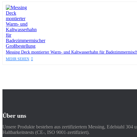
Messing Deck montierter Warm- und Kaltwasserhahn für Badezimmermisch
MEHR SEHEN
Über uns
Unsere Produkte bestehen aus zertifiziertem Messing, Edelstahl 304 
Haltbarkeitstests (CE-, ISO 9001-zertifiziert).