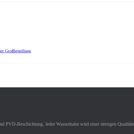
er Großbestellung
und PVD-Beschichtung. Jeder Wasserhahn wird einer strengen Qualitätsk