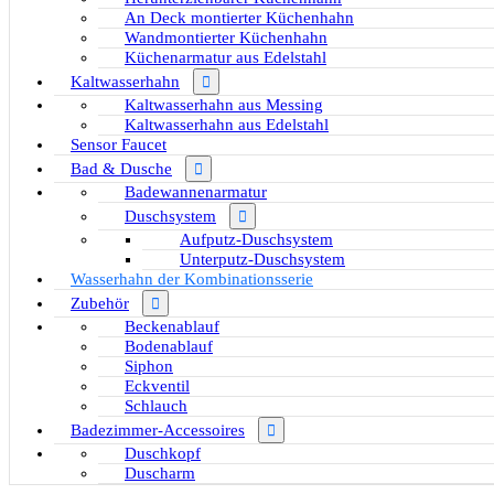
An Deck montierter Küchenhahn
Wandmontierter Küchenhahn
Küchenarmatur aus Edelstahl
Kaltwasserhahn
Kaltwasserhahn aus Messing
Kaltwasserhahn aus Edelstahl
Sensor Faucet
Bad & Dusche
Badewannenarmatur
Duschsystem
Aufputz-Duschsystem
Unterputz-Duschsystem
Wasserhahn der Kombinationsserie
Zubehör
Beckenablauf
Bodenablauf
Siphon
Eckventil
Schlauch
Badezimmer-Accessoires
Duschkopf
Duscharm