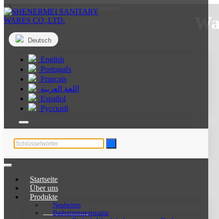
Wa
Deutsch
English
Português
Français
اللغة العربية
Español
Русский
Startseite
Über uns
Produkte
Neuheiten
Badezimmerarmatur