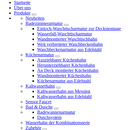
Startseite
Über uns
Produkte
Neuheiten
Badezimmerarmatur
Einloch-Waschtischarmatur zur Deckmontage
Wasserfall-Waschtischarmatur
Wandmontierter Waschtischhahn
Weit verbreiteter Waschbeckenhahn
Waschbeckenarmatur aus Edelstahl
Küchenarmatur
Ausziehbarer Küchenhahn
Herunterziehbarer Küchenhahn
An Deck montierter Küchenhahn
Wandmontierter Küchenhahn
Küchenarmatur aus Edelstahl
Kaltwasserhahn
Kaltwasserhahn aus Messing
Kaltwasserhahn aus Edelstahl
Sensor Faucet
Bad & Dusche
Badewannenarmatur
Duschsystem
Wasserhahn der Kombinationsserie
Zubehör