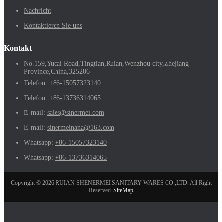
Nachricht
Kontaktieren Sie uns
Kontakt
No.159,Yucai Road,Tingtian,Ruian,Wenzhou city,Zhejiang
Province,China,325206
Telefon:
+86-15057323140
Telefon:
+86-13736314065
E-mail:
sales@sinermei.com
E-mail:
sinermeinana@163.com
Whatsapp:
+86-15057323140
Whatsapp:
+86-13736314065
Copyright © 2026 RUIAN SHENERMEI SANITARY WARES CO.,LTD. All Right
Reserved
SiteMap