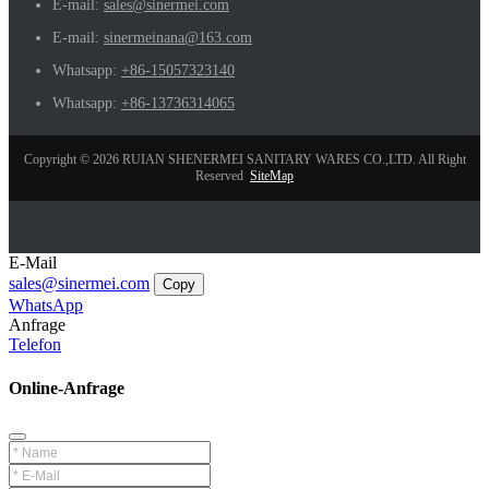
E-mail:
sales@sinermei.com
E-mail:
sinermeinana@163.com
Whatsapp:
+86-15057323140
Whatsapp:
+86-13736314065
Copyright © 2026 RUIAN SHENERMEI SANITARY WARES CO.,LTD. All Right
Reserved
SiteMap
E-Mail
sales@sinermei.com
Copy
WhatsApp
Anfrage
Telefon
Online-Anfrage