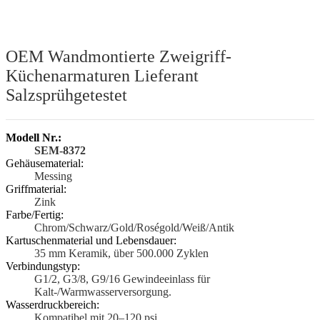
OEM Wandmontierte Zweigriff-
Küchenarmaturen Lieferant
Salzsprühgetestet
Modell Nr.:
SEM-8372
Gehäusematerial:
Messing
Griffmaterial:
Zink
Farbe/Fertig:
Chrom/Schwarz/Gold/Roségold/Weiß/Antik
Kartuschenmaterial und Lebensdauer:
35 mm Keramik, über 500.000 Zyklen
Verbindungstyp:
G1/2, G3/8, G9/16 Gewindeeinlass für
Kalt-/Warmwasserversorgung.
Wasserdruckbereich:
Kompatibel mit 20–120 psi