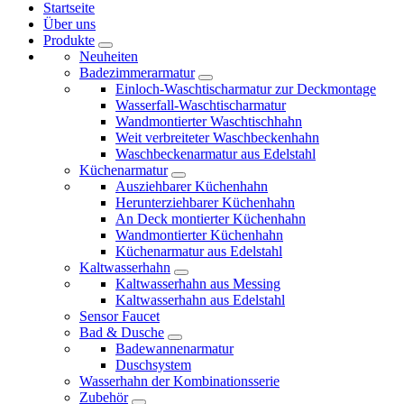
Startseite
Über uns
Produkte
Neuheiten
Badezimmerarmatur
Einloch-Waschtischarmatur zur Deckmontage
Wasserfall-Waschtischarmatur
Wandmontierter Waschtischhahn
Weit verbreiteter Waschbeckenhahn
Waschbeckenarmatur aus Edelstahl
Küchenarmatur
Ausziehbarer Küchenhahn
Herunterziehbarer Küchenhahn
An Deck montierter Küchenhahn
Wandmontierter Küchenhahn
Küchenarmatur aus Edelstahl
Kaltwasserhahn
Kaltwasserhahn aus Messing
Kaltwasserhahn aus Edelstahl
Sensor Faucet
Bad & Dusche
Badewannenarmatur
Duschsystem
Wasserhahn der Kombinationsserie
Zubehör