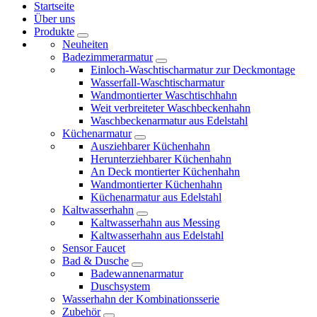
Startseite
Über uns
Produkte
Neuheiten
Badezimmerarmatur
Einloch-Waschtischarmatur zur Deckmontage
Wasserfall-Waschtischarmatur
Wandmontierter Waschtischhahn
Weit verbreiteter Waschbeckenhahn
Waschbeckenarmatur aus Edelstahl
Küchenarmatur
Ausziehbarer Küchenhahn
Herunterziehbarer Küchenhahn
An Deck montierter Küchenhahn
Wandmontierter Küchenhahn
Küchenarmatur aus Edelstahl
Kaltwasserhahn
Kaltwasserhahn aus Messing
Kaltwasserhahn aus Edelstahl
Sensor Faucet
Bad & Dusche
Badewannenarmatur
Duschsystem
Wasserhahn der Kombinationsserie
Zubehör