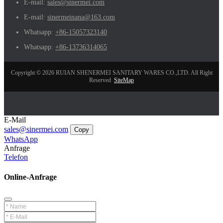
E-mail:
sales@sinermei.com
E-mail:
sinermeinana@163.com
Whatsapp:
+86-15057323140
Whatsapp:
+86-13736314065
Copyright © 2026 RUIAN SHENERMEI SANITARY WARES CO.,LTD. All Right
Reserved
SiteMap
E-Mail
sales@sinermei.com
Copy
WhatsApp
Anfrage
Telefon
Online-Anfrage