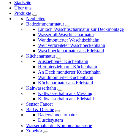
Startseite
Über uns
Produkte
Neuheiten
Badezimmerarmatur
Einloch-Waschtischarmatur zur Deckmontage
Wasserfall-Waschtischarmatur
Wandmontierter Waschtischhahn
Weit verbreiteter Waschbeckenhahn
Waschbeckenarmatur aus Edelstahl
Küchenarmatur
Ausziehbarer Küchenhahn
Herunterziehbarer Küchenhahn
An Deck montierter Küchenhahn
Wandmontierter Küchenhahn
Küchenarmatur aus Edelstahl
Kaltwasserhahn
Kaltwasserhahn aus Messing
Kaltwasserhahn aus Edelstahl
Sensor Faucet
Bad & Dusche
Badewannenarmatur
Duschsystem
Wasserhahn der Kombinationsserie
Zubehör