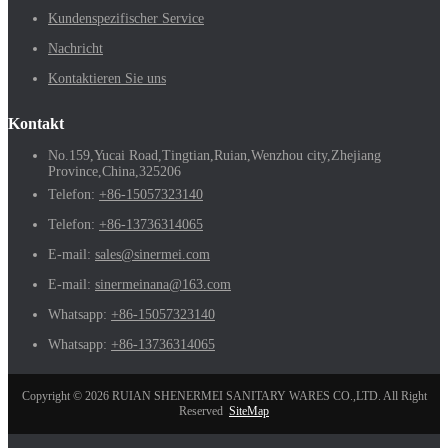
Kundenspezifischer Service
Nachricht
Kontaktieren Sie uns
Kontakt
No.159,Yucai Road,Tingtian,Ruian,Wenzhou city,Zhejiang
Province,China,325206
Telefon:
+86-15057323140
Telefon:
+86-13736314065
E-mail:
sales@sinermei.com
E-mail:
sinermeinana@163.com
Whatsapp:
+86-15057323140
Whatsapp:
+86-13736314065
Copyright © 2026 RUIAN SHENERMEI SANITARY WARES CO.,LTD. All Right
Reserved
SiteMap