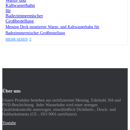
Messing Deck montierter Warm- und Kaltwasserhahn für
Badezimmermischer Großbestellung
MEHR SEHEN
Über uns
Unsere Produkte bestehen aus zertifiziertem Messing, Edelstahl 304 und
PVD-Beschichtung. Jeder Wasserhahn wird einer strengen
Qualitätskontrolle unterzogen, einschließlich Dichtheits-, Druck- und
Haltbarkeitstests (CE-, ISO 9001-zertifiziert).
Youtube