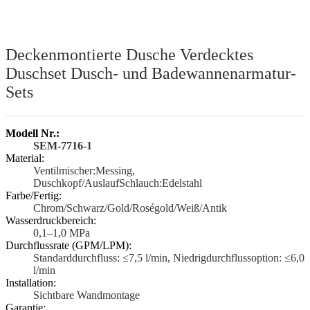
Deckenmontierte Dusche Verdecktes
Duschset Dusch- und Badewannenarmatur-
Sets
Modell Nr.:
SEM-7716-1
Material:
Ventilmischer:Messing,
Duschkopf/AuslaufSchlauch:Edelstahl
Farbe/Fertig:
Chrom/Schwarz/Gold/Roségold/Weiß/Antik
Wasserdruckbereich:
0,1–1,0 MPa
Durchflussrate (GPM/LPM):
Standarddurchfluss: ≤7,5 l/min, Niedrigdurchflussoption: ≤6,0
l/min
Installation:
Sichtbare Wandmontage
Garantie: