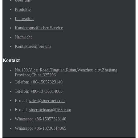
Über uns
Produkte
Innovation
Kundenspezifischer Service
Nachricht
Kontaktieren Sie uns
Kontakt
No.159,Yucai Road,Tingtian,Ruian,Wenzhou city,Zhejiang
Province,China,325206
Telefon:
+86-15057323140
Telefon:
+86-13736314065
E-mail:
sales@sinermei.com
E-mail:
sinermeinana@163.com
Whatsapp:
+86-15057323140
Whatsapp:
+86-13736314065