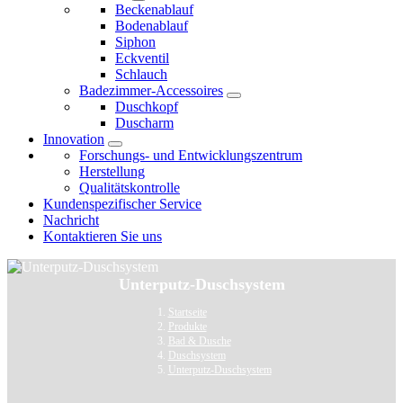
Beckenablauf
Bodenablauf
Siphon
Eckventil
Schlauch
Badezimmer-Accessoires
Duschkopf
Duscharm
Innovation
Forschungs- und Entwicklungszentrum
Herstellung
Qualitätskontrolle
Kundenspezifischer Service
Nachricht
Kontaktieren Sie uns
Unterputz-Duschsystem
Startseite
Produkte
Bad & Dusche
Duschsystem
Unterputz-Duschsystem