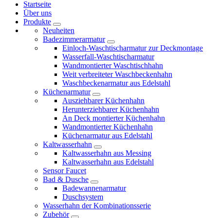
Startseite
Über uns
Produkte
Neuheiten
Badezimmerarmatur
Einloch-Waschtischarmatur zur Deckmontage
Wasserfall-Waschtischarmatur
Wandmontierter Waschtischhahn
Weit verbreiteter Waschbeckenhahn
Waschbeckenarmatur aus Edelstahl
Küchenarmatur
Ausziehbarer Küchenhahn
Herunterziehbarer Küchenhahn
An Deck montierter Küchenhahn
Wandmontierter Küchenhahn
Küchenarmatur aus Edelstahl
Kaltwasserhahn
Kaltwasserhahn aus Messing
Kaltwasserhahn aus Edelstahl
Sensor Faucet
Bad & Dusche
Badewannenarmatur
Duschsystem
Wasserhahn der Kombinationsserie
Zubehör