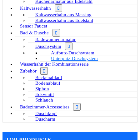
Küchenarmatur aus Edelstahl
Kaltwasserhahn
Kaltwasserhahn aus Messing
Kaltwasserhahn aus Edelstahl
Sensor Faucet
Bad & Dusche
Badewannenarmatur
Duschsystem
Aufputz-Duschsystem
Unterputz-Duschsystem
Wasserhahn der Kombinationsserie
Zubehör
Beckenablauf
Bodenablauf
Siphon
Eckventil
Schlauch
Badezimmer-Accessoires
Duschkopf
Duscharm
TOP-PRODUKTE