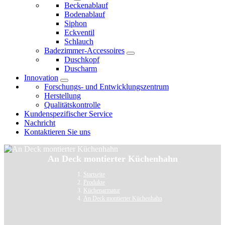
Beckenablauf
Bodenablauf
Siphon
Eckventil
Schlauch
Badezimmer-Accessoires
Duschkopf
Duscharm
Innovation
Forschungs- und Entwicklungszentrum
Herstellung
Qualitätskontrolle
Kundenspezifischer Service
Nachricht
Kontaktieren Sie uns
An Deck montierter Küchenhahn
Startseite
Produkte
Küchenarmatur
An Deck montierter Küchenhahn