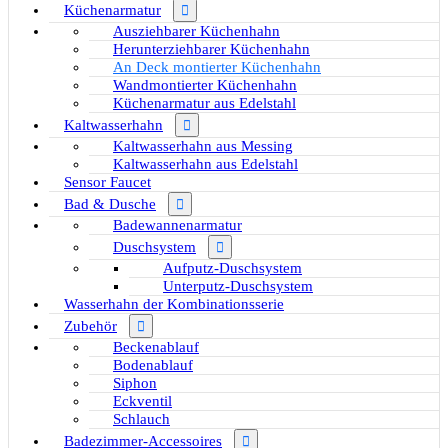
Küchenarmatur
Ausziehbarer Küchenhahn
Herunterziehbarer Küchenhahn
An Deck montierter Küchenhahn
Wandmontierter Küchenhahn
Küchenarmatur aus Edelstahl
Kaltwasserhahn
Kaltwasserhahn aus Messing
Kaltwasserhahn aus Edelstahl
Sensor Faucet
Bad & Dusche
Badewannenarmatur
Duschsystem
Aufputz-Duschsystem
Unterputz-Duschsystem
Wasserhahn der Kombinationsserie
Zubehör
Beckenablauf
Bodenablauf
Siphon
Eckventil
Schlauch
Badezimmer-Accessoires