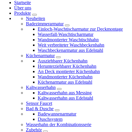
Startseite
Über uns
Produkte
Neuheiten
Badezimmerarmatur
Einloch-Waschtischarmatur zur Deckmontage
Wasserfall-Waschtischarmatur
Wandmontierter Waschtischhahn
Weit verbreiteter Waschbeckenhahn
Waschbeckenarmatur aus Edelstahl
Küchenarmatur
Ausziehbarer Küchenhahn
Herunterziehbarer Küchenhahn
An Deck montierter Küchenhahn
Wandmontierter Küchenhahn
Küchenarmatur aus Edelstahl
Kaltwasserhahn
Kaltwasserhahn aus Messing
Kaltwasserhahn aus Edelstahl
Sensor Faucet
Bad & Dusche
Badewannenarmatur
Duschsystem
Wasserhahn der Kombinationsserie
Zubehör