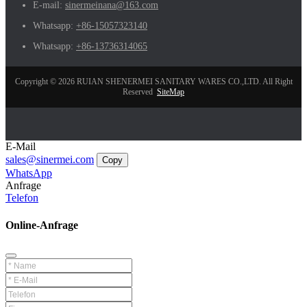
E-mail:
sinermeinana@163.com
Whatsapp:
+86-15057323140
Whatsapp:
+86-13736314065
Copyright © 2026 RUIAN SHENERMEI SANITARY WARES CO.,LTD. All Right
Reserved
SiteMap
E-Mail
sales@sinermei.com
Copy
WhatsApp
Anfrage
Telefon
Online-Anfrage