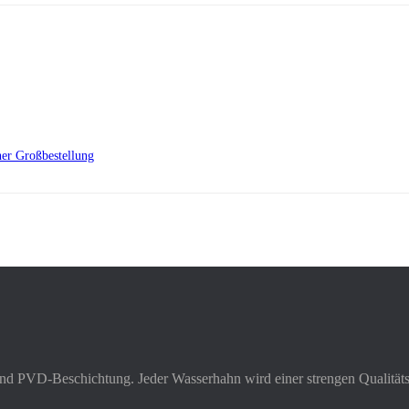
er Großbestellung
und PVD-Beschichtung. Jeder Wasserhahn wird einer strengen Qualitätsk