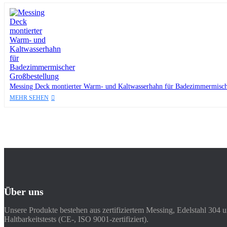
Messing Deck montierter Warm- und Kaltwasserhahn für Badezimmermisch
MEHR SEHEN
Über uns
Unsere Produkte bestehen aus zertifiziertem Messing, Edelstahl 304 
Haltbarkeitstests (CE-, ISO 9001-zertifiziert).