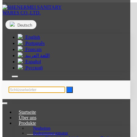
Deutsch
English
Português
Français
اللغة العربية
Español
Русский
Startseite
Über uns
Produkte
Neuheiten
Badezimmerarmatur