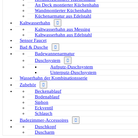
An Deck montierter Küchenhahn
Wandmontierter Küchenhahn
Küchenarmatur aus Edelstahl
Kaltwasserhahn
Kaltwasserhahn aus Messing
Kaltwasserhahn aus Edelstahl
Sensor Faucet
Bad & Dusche
Badewannenarmatur
Duschsystem
Aufputz-Duschsystem
Unterputz-Duschsystem
Wasserhahn der Kombinationsserie
Zubehör
Beckenablauf
Bodenablauf
Siphon
Eckventil
Schlauch
Badezimmer-Accessoires
Duschkopf
Duscharm