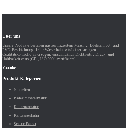
Über uns
Unsere Produkte bestehen aus zertifiziertem Messing, Edelstahl 304 und
PVD-Beschichtung. Jeder Wasserhahn wird einer strengen
Qualitätskontrolle unterzogen, einschließlich Dichtheits-, Druck- und
Haltbarkeitstests (CE-, ISO 9001-zertifiziert).
Youtube
Produkt-Kategorien
Neuheiten
Badezimmerarmatur
Küchenarmatur
Kaltwasserhahn
Sensor Faucet