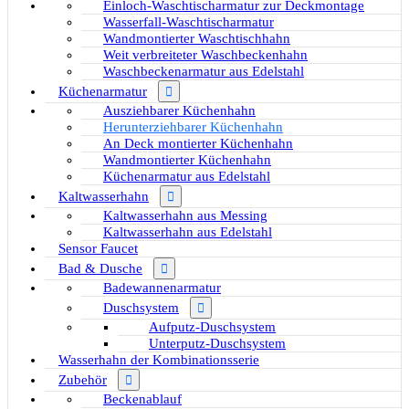
Einloch-Waschtischarmatur zur Deckmontage
Wasserfall-Waschtischarmatur
Wandmontierter Waschtischhahn
Weit verbreiteter Waschbeckenhahn
Waschbeckenarmatur aus Edelstahl
Küchenarmatur
Ausziehbarer Küchenhahn
Herunterziehbarer Küchenhahn
An Deck montierter Küchenhahn
Wandmontierter Küchenhahn
Küchenarmatur aus Edelstahl
Kaltwasserhahn
Kaltwasserhahn aus Messing
Kaltwasserhahn aus Edelstahl
Sensor Faucet
Bad & Dusche
Badewannenarmatur
Duschsystem
Aufputz-Duschsystem
Unterputz-Duschsystem
Wasserhahn der Kombinationsserie
Zubehör
Beckenablauf