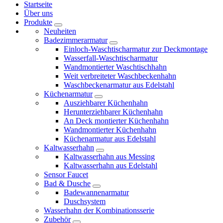
Startseite
Über uns
Produkte
Neuheiten
Badezimmerarmatur
Einloch-Waschtischarmatur zur Deckmontage
Wasserfall-Waschtischarmatur
Wandmontierter Waschtischhahn
Weit verbreiteter Waschbeckenhahn
Waschbeckenarmatur aus Edelstahl
Küchenarmatur
Ausziehbarer Küchenhahn
Herunterziehbarer Küchenhahn
An Deck montierter Küchenhahn
Wandmontierter Küchenhahn
Küchenarmatur aus Edelstahl
Kaltwasserhahn
Kaltwasserhahn aus Messing
Kaltwasserhahn aus Edelstahl
Sensor Faucet
Bad & Dusche
Badewannenarmatur
Duschsystem
Wasserhahn der Kombinationsserie
Zubehör