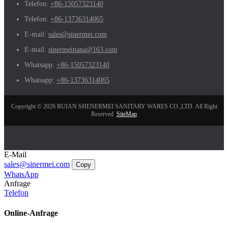
Telefon:
+86-15057323140
Telefon:
+86-13736314065
E-mail:
sales@sinermei.com
E-mail:
sinermeinana@163.com
Whatsapp:
+86-15057323140
Whatsapp:
+86-13736314065
Copyright © 2026 RUIAN SHENERMEI SANITARY WARES CO.,LTD. All Right
Reserved
SiteMap
E-Mail
sales@sinermei.com
Copy
WhatsApp
Anfrage
Telefon
Online-Anfrage