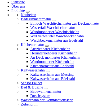
Startseite
Über uns
Produkte
Neuheiten
Badezimmerarmatur
Einloch-Waschtischarmatur zur Deckmontage
Wasserfall-Waschtischarmatur
Wandmontierter Waschtischhahn
Weit verbreiteter Waschbeckenhahn
Waschbeckenarmatur aus Edelstahl
Küchenarmatur
Ausziehbarer Küchenhahn
Herunterziehbarer Küchenhahn
An Deck montierter Küchenhahn
Wandmontierter Küchenhahn
Küchenarmatur aus Edelstahl
Kaltwasserhahn
Kaltwasserhahn aus Messing
Kaltwasserhahn aus Edelstahl
Sensor Faucet
Bad & Dusche
Badewannenarmatur
Duschsystem
Wasserhahn der Kombinationsserie
Zubehör