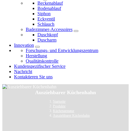
Beckenablauf
Bodenablauf
Siphon
Eckventil
Schlauch
Badezimmer-Accessoires
Duschkopf
Duscharm
Innovation
Forschungs- und Entwicklungszentrum
Herstellung
Qualitätskontrolle
Kundenspezifischer Service
Nachricht
Kontaktieren Sie uns
Ausziehbarer Küchenhahn
Startseite
Produkte
Küchenarmatur
Ausziehbarer Küchenhahn