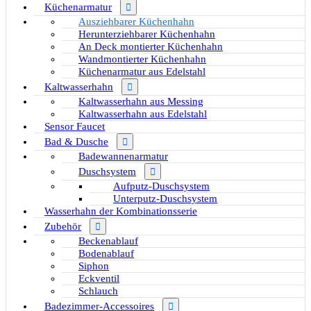
Küchenarmatur
Ausziehbarer Küchenhahn
Herunterziehbarer Küchenhahn
An Deck montierter Küchenhahn
Wandmontierter Küchenhahn
Küchenarmatur aus Edelstahl
Kaltwasserhahn
Kaltwasserhahn aus Messing
Kaltwasserhahn aus Edelstahl
Sensor Faucet
Bad & Dusche
Badewannenarmatur
Duschsystem
Aufputz-Duschsystem
Unterputz-Duschsystem
Wasserhahn der Kombinationsserie
Zubehör
Beckenablauf
Bodenablauf
Siphon
Eckventil
Schlauch
Badezimmer-Accessoires