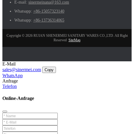
E-mail:
sinermeinana@163.com
Whatsapp:
+86-15057323140
Whatsapp:
+86-13736314065
Copyright © 2026 RUIAN SHENERMEI SANITARY WARES CO.,LTD. All Right
Reserved
SiteMap
E-Mail
sales@sinermei.com
Copy
WhatsApp
Anfrage
Telefon
Online-Anfrage