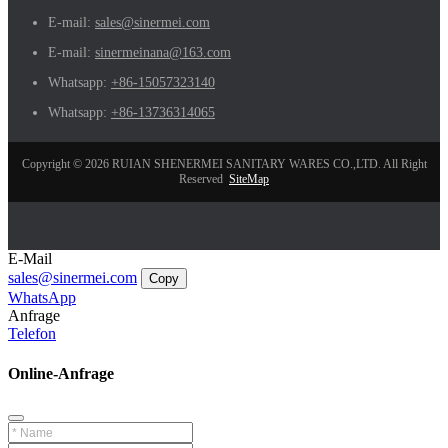
E-mail:
sales@sinermei.com
E-mail:
sinermeinana@163.com
Whatsapp:
+86-15057323140
Whatsapp:
+86-13736314065
Copyright © 2026 RUIAN SHENERMEI SANITARY WARES CO.,LTD. All Right
Reserved
SiteMap
E-Mail
sales@sinermei.com
Copy
WhatsApp
Anfrage
Telefon
Online-Anfrage