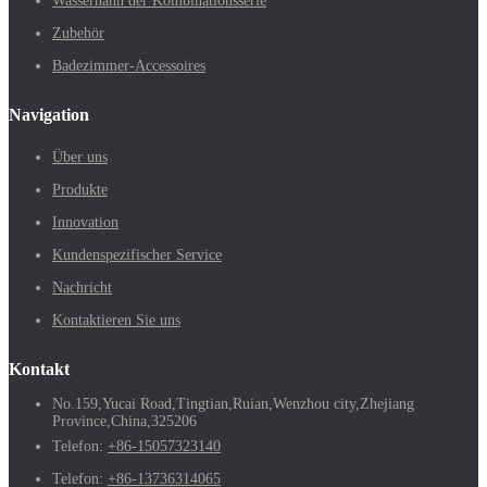
Wasserhahn der Kombinationsserie
Zubehör
Badezimmer-Accessoires
Navigation
Über uns
Produkte
Innovation
Kundenspezifischer Service
Nachricht
Kontaktieren Sie uns
Kontakt
No.159,Yucai Road,Tingtian,Ruian,Wenzhou city,Zhejiang
Province,China,325206
Telefon:
+86-15057323140
Telefon:
+86-13736314065