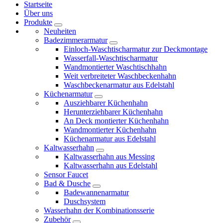
Startseite
Über uns
Produkte
Neuheiten
Badezimmerarmatur
Einloch-Waschtischarmatur zur Deckmontage
Wasserfall-Waschtischarmatur
Wandmontierter Waschtischhahn
Weit verbreiteter Waschbeckenhahn
Waschbeckenarmatur aus Edelstahl
Küchenarmatur
Ausziehbarer Küchenhahn
Herunterziehbarer Küchenhahn
An Deck montierter Küchenhahn
Wandmontierter Küchenhahn
Küchenarmatur aus Edelstahl
Kaltwasserhahn
Kaltwasserhahn aus Messing
Kaltwasserhahn aus Edelstahl
Sensor Faucet
Bad & Dusche
Badewannenarmatur
Duschsystem
Wasserhahn der Kombinationsserie
Zubehör