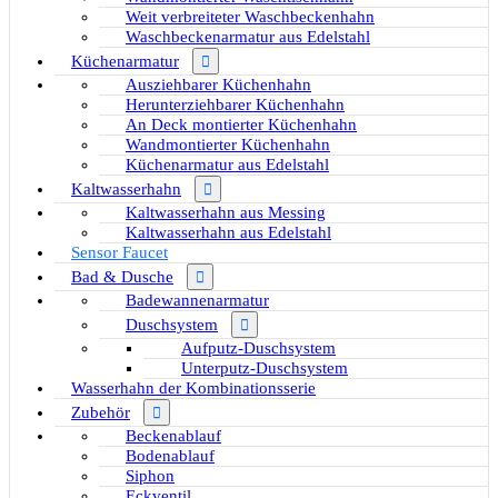
Weit verbreiteter Waschbeckenhahn
Waschbeckenarmatur aus Edelstahl
Küchenarmatur
Ausziehbarer Küchenhahn
Herunterziehbarer Küchenhahn
An Deck montierter Küchenhahn
Wandmontierter Küchenhahn
Küchenarmatur aus Edelstahl
Kaltwasserhahn
Kaltwasserhahn aus Messing
Kaltwasserhahn aus Edelstahl
Sensor Faucet
Bad & Dusche
Badewannenarmatur
Duschsystem
Aufputz-Duschsystem
Unterputz-Duschsystem
Wasserhahn der Kombinationsserie
Zubehör
Beckenablauf
Bodenablauf
Siphon
Eckventil