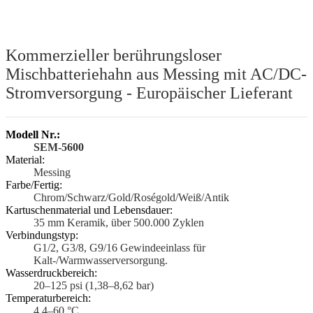
Kommerzieller berührungsloser
Mischbatteriehahn aus Messing mit AC/DC-
Stromversorgung - Europäischer Lieferant
Modell Nr.:
SEM-5600
Material:
Messing
Farbe/Fertig:
Chrom/Schwarz/Gold/Roségold/Weiß/Antik
Kartuschenmaterial und Lebensdauer:
35 mm Keramik, über 500.000 Zyklen
Verbindungstyp:
G1/2, G3/8, G9/16 Gewindeeinlass für
Kalt-/Warmwasserversorgung.
Wasserdruckbereich:
20–125 psi (1,38–8,62 bar)
Temperaturbereich:
4,4–60 °C