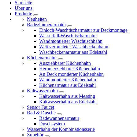
Startseite
Über uns
Produkte
Neuheiten
Badezimmerarmatur
Einloch-Waschtischarmatur zur Deckmontage
Wasserfall-Waschtischarmatur
Wandmontierter Waschtischhahn
Weit verbreiteter Waschbeckenhahn
Waschbeckenarmatur aus Edelstahl
Küchenarmatur
Ausziehbarer Küchenhahn
Herunterziehbarer Küchenhahn
An Deck montierter Küchenhahn
Wandmontierter Küchenhahn
Küchenarmatur aus Edelstahl
Kaltwasserhahn
Kaltwasserhahn aus Messing
Kaltwasserhahn aus Edelstahl
Sensor Faucet
Bad & Dusche
Badewannenarmatur
Duschsystem
Wasserhahn der Kombinationsserie
Zubehör