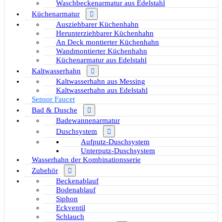
Waschbeckenarmatur aus Edelstahl
Küchenarmatur
Ausziehbarer Küchenhahn
Herunterziehbarer Küchenhahn
An Deck montierter Küchenhahn
Wandmontierter Küchenhahn
Küchenarmatur aus Edelstahl
Kaltwasserhahn
Kaltwasserhahn aus Messing
Kaltwasserhahn aus Edelstahl
Sensor Faucet
Bad & Dusche
Badewannenarmatur
Duschsystem
Aufputz-Duschsystem
Unterputz-Duschsystem
Wasserhahn der Kombinationsserie
Zubehör
Beckenablauf
Bodenablauf
Siphon
Eckventil
Schlauch