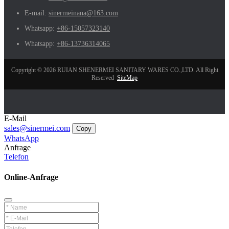
E-mail:
sinermeinana@163.com
Whatsapp:
+86-15057323140
Whatsapp:
+86-13736314065
Copyright © 2026 RUIAN SHENERMEI SANITARY WARES CO.,LTD. All Right
Reserved
SiteMap
E-Mail
sales@sinermei.com
Copy
WhatsApp
Anfrage
Telefon
Online-Anfrage