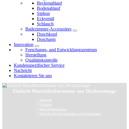
Beckenablauf
Bodenablauf
Siphon
Eckventil
Schlauch
Badezimmer-Accessoires
Duschkopf
Duscharm
Innovation
Forschungs- und Entwicklungszentrum
Herstellung
Qualitätskontrolle
Kundenspezifischer Service
Nachricht
Kontaktieren Sie uns
Einloch-Waschtischarmatur zur Deckmontage
Startseite
Produkte
Badezimmerarmatur
Einloch-Waschtischarmatur zur Deckmontage