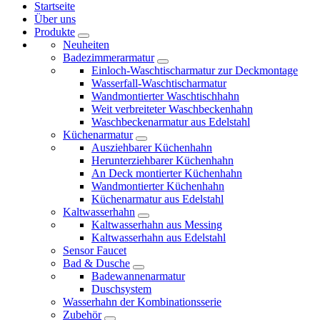
Startseite
Über uns
Produkte
Neuheiten
Badezimmerarmatur
Einloch-Waschtischarmatur zur Deckmontage
Wasserfall-Waschtischarmatur
Wandmontierter Waschtischhahn
Weit verbreiteter Waschbeckenhahn
Waschbeckenarmatur aus Edelstahl
Küchenarmatur
Ausziehbarer Küchenhahn
Herunterziehbarer Küchenhahn
An Deck montierter Küchenhahn
Wandmontierter Küchenhahn
Küchenarmatur aus Edelstahl
Kaltwasserhahn
Kaltwasserhahn aus Messing
Kaltwasserhahn aus Edelstahl
Sensor Faucet
Bad & Dusche
Badewannenarmatur
Duschsystem
Wasserhahn der Kombinationsserie
Zubehör