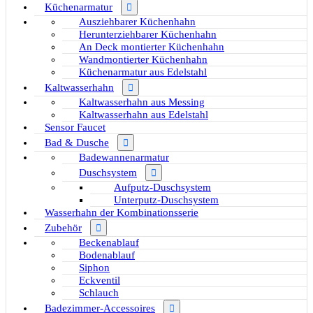
Küchenarmatur
Ausziehbarer Küchenhahn
Herunterziehbarer Küchenhahn
An Deck montierter Küchenhahn
Wandmontierter Küchenhahn
Küchenarmatur aus Edelstahl
Kaltwasserhahn
Kaltwasserhahn aus Messing
Kaltwasserhahn aus Edelstahl
Sensor Faucet
Bad & Dusche
Badewannenarmatur
Duschsystem
Aufputz-Duschsystem
Unterputz-Duschsystem
Wasserhahn der Kombinationsserie
Zubehör
Beckenablauf
Bodenablauf
Siphon
Eckventil
Schlauch
Badezimmer-Accessoires