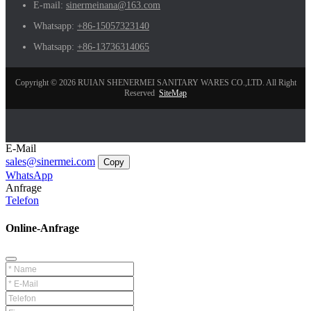
E-mail:
sinermeinana@163.com
Whatsapp:
+86-15057323140
Whatsapp:
+86-13736314065
Copyright © 2026 RUIAN SHENERMEI SANITARY WARES CO.,LTD. All Right
Reserved
SiteMap
E-Mail
sales@sinermei.com
Copy
WhatsApp
Anfrage
Telefon
Online-Anfrage