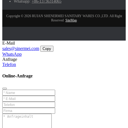
Whatsapp:
+86-13736314065
Copyright © 2026 RUIAN SHENERMEI SANITARY WARES CO.,LTD. All Right
Reserved
SiteMap
E-Mail
sales@sinermei.com
Copy
WhatsApp
Anfrage
Telefon
Online-Anfrage