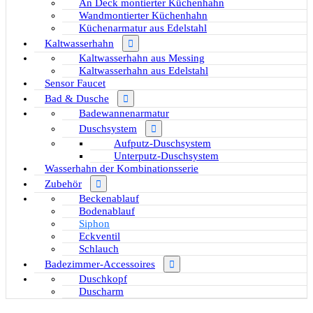
An Deck montierter Küchenhahn
Wandmontierter Küchenhahn
Küchenarmatur aus Edelstahl
Kaltwasserhahn
Kaltwasserhahn aus Messing
Kaltwasserhahn aus Edelstahl
Sensor Faucet
Bad & Dusche
Badewannenarmatur
Duschsystem
Aufputz-Duschsystem
Unterputz-Duschsystem
Wasserhahn der Kombinationsserie
Zubehör
Beckenablauf
Bodenablauf
Siphon
Eckventil
Schlauch
Badezimmer-Accessoires
Duschkopf
Duscharm