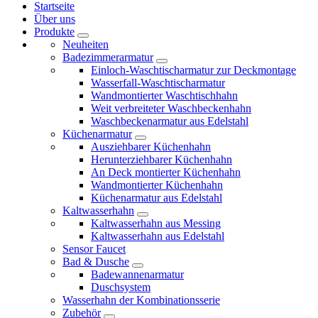
Startseite
Über uns
Produkte
Neuheiten
Badezimmerarmatur
Einloch-Waschtischarmatur zur Deckmontage
Wasserfall-Waschtischarmatur
Wandmontierter Waschtischhahn
Weit verbreiteter Waschbeckenhahn
Waschbeckenarmatur aus Edelstahl
Küchenarmatur
Ausziehbarer Küchenhahn
Herunterziehbarer Küchenhahn
An Deck montierter Küchenhahn
Wandmontierter Küchenhahn
Küchenarmatur aus Edelstahl
Kaltwasserhahn
Kaltwasserhahn aus Messing
Kaltwasserhahn aus Edelstahl
Sensor Faucet
Bad & Dusche
Badewannenarmatur
Duschsystem
Wasserhahn der Kombinationsserie
Zubehör