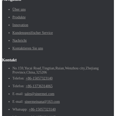
Über uns
Produkte
Innovation
Kundenspezifischer Service
Nachricht
Kontaktieren Sie uns
Kontakt
No.159,Yucai Road,Tingtian,Ruian,Wenzhou city,Zhejiang
Province,China,325206
Telefon:
+86-15057323140
Telefon:
+86-13736314065
E-mail:
sales@sinermei.com
E-mail:
sinermeinana@163.com
Whatsapp:
+86-15057323140