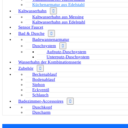
Küchenarmatur aus Edelstahl
Kaltwasserhahn
Kaltwasserhahn aus Messing
Kaltwasserhahn aus Edelstahl
Sensor Faucet
Bad & Dusche
Badewannenarmatur
Duschsystem
Aufputz-Duschsystem
Unterputz-Duschsystem
Wasserhahn der Kombinationsserie
Zubehör
Beckenablauf
Bodenablauf
Siphon
Eckventil
Schlauch
Badezimmer-Accessoires
Duschkopf
Duscharm