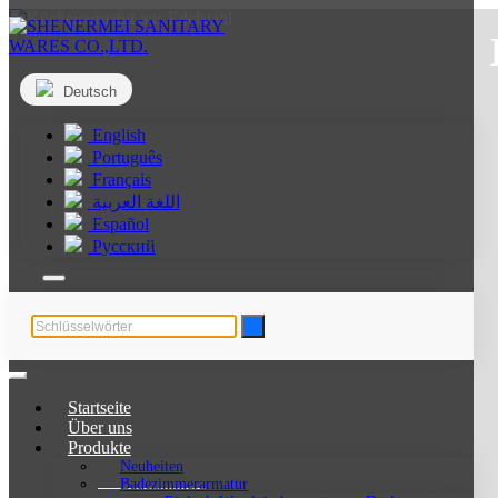
Deutsch
English
Português
Français
اللغة العربية
Español
Русский
Startseite
Über uns
Produkte
Neuheiten
Badezimmerarmatur