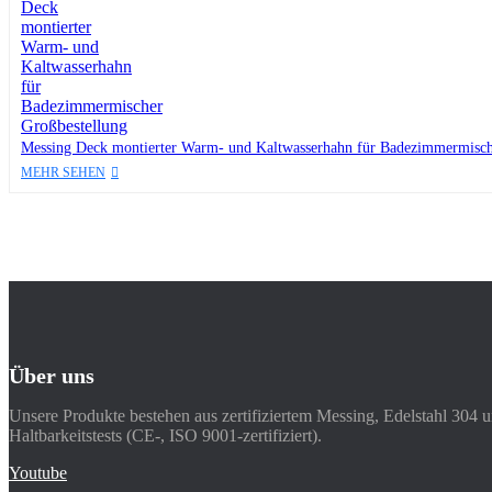
Messing Deck montierter Warm- und Kaltwasserhahn für Badezimmermisch
MEHR SEHEN
Über uns
Unsere Produkte bestehen aus zertifiziertem Messing, Edelstahl 304 
Haltbarkeitstests (CE-, ISO 9001-zertifiziert).
Youtube