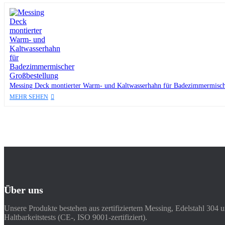
Messing Deck montierter Warm- und Kaltwasserhahn für Badezimmermisch
MEHR SEHEN
Über uns
Unsere Produkte bestehen aus zertifiziertem Messing, Edelstahl 304 
Haltbarkeitstests (CE-, ISO 9001-zertifiziert).