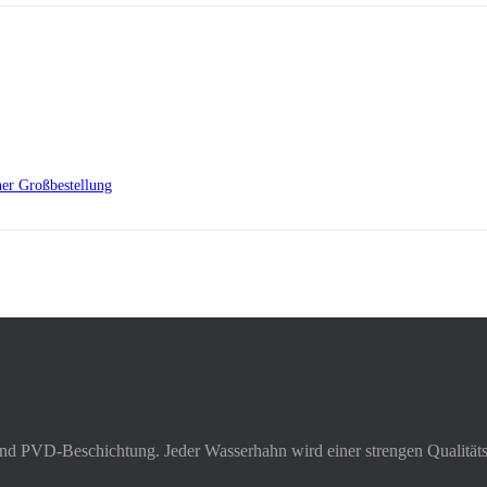
er Großbestellung
und PVD-Beschichtung. Jeder Wasserhahn wird einer strengen Qualitätsk