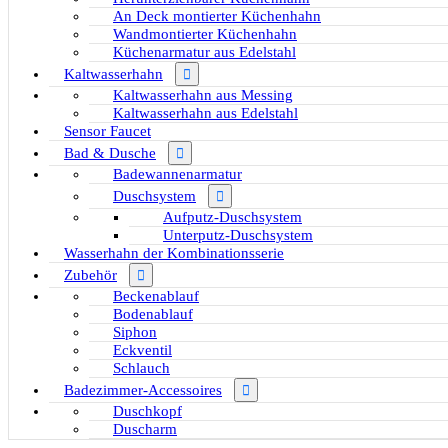
An Deck montierter Küchenhahn
Wandmontierter Küchenhahn
Küchenarmatur aus Edelstahl
Kaltwasserhahn
Kaltwasserhahn aus Messing
Kaltwasserhahn aus Edelstahl
Sensor Faucet
Bad & Dusche
Badewannenarmatur
Duschsystem
Aufputz-Duschsystem
Unterputz-Duschsystem
Wasserhahn der Kombinationsserie
Zubehör
Beckenablauf
Bodenablauf
Siphon
Eckventil
Schlauch
Badezimmer-Accessoires
Duschkopf
Duscharm