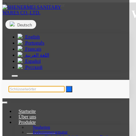
Deutsch
English
Português
Français
اللغة العربية
Español
Русский
Startseite
Über uns
Produkte
Neuheiten
Badezimmerarmatur